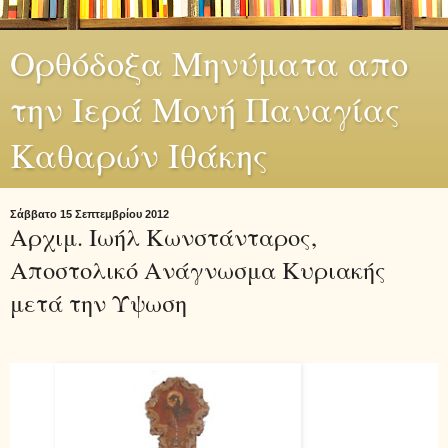
Ορθόδοξα Μηνύματα απο
την Ιερά Μονή Παναγίας
Καθαρών Ιθάκης
Σάββατο 15 Σεπτεμβρίου 2012
Αρχιμ. Ιωήλ Κωνστάνταρος,
Αποστολικό Ανάγνωσμα Κυριακής
μετά την Ύψωση