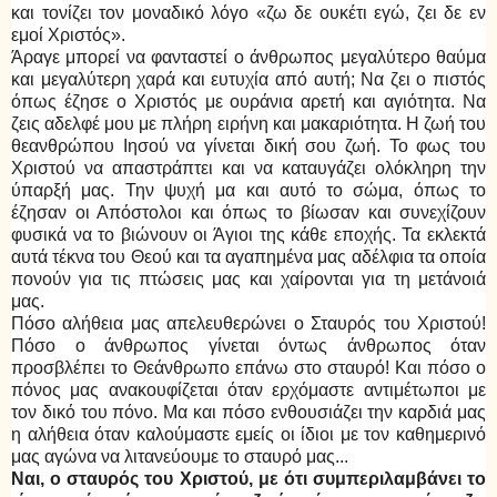
και τονίζει τον μοναδικό λόγο «ζω δε ουκέτι εγώ, ζει δε εν
εμοί Χριστός».
Άραγε μπορεί να φανταστεί ο άνθρωπος μεγαλύτερο θαύμα
και μεγαλύτερη χαρά και ευτυχία από αυτή; Να ζει ο πιστός
όπως έζησε ο Χριστός με ουράνια αρετή και αγιότητα. Να
ζεις αδελφέ μου με πλήρη ειρήνη και μακαριότητα. Η ζωή του
θεανθρώπου Ιησού να γίνεται δική σου ζωή. Το φως του
Χριστού να απαστράπτει και να καταυγάζει ολόκληρη την
ύπαρξή μας. Την ψυχή μα και αυτό το σώμα, όπως το
έζησαν οι Απόστολοι και όπως το βίωσαν και συνεχίζουν
φυσικά να το βιώνουν οι Άγιοι της κάθε εποχής. Τα εκλεκτά
αυτά τέκνα του Θεού και τα αγαπημένα μας αδέλφια τα οποία
πονούν για τις πτώσεις μας και χαίρονται για τη μετάνοιά
μας.
Πόσο αλήθεια μας απελευθερώνει ο Σταυρός του Χριστού!
Πόσο ο άνθρωπος γίνεται όντως άνθρωπος όταν
προσβλέπει το Θεάνθρωπο επάνω στο σταυρό! Και πόσο ο
πόνος μας ανακουφίζεται όταν ερχόμαστε αντιμέτωποι με
τον δικό του πόνο. Μα και πόσο ενθουσιάζει την καρδιά μας
η αλήθεια όταν καλούμαστε εμείς οι ίδιοι με τον καθημερινό
μας αγώνα να λιτανεύουμε το σταυρό μας...
Ναι, ο σταυρός του Χριστού, με ότι συμπεριλαμβάνει το