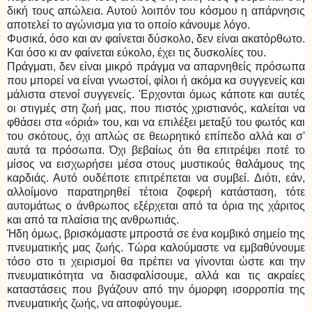
δική τους απώλεια. Αυτού λοιπόν του κόσμου η απάρνησις
αποτελεί το αγώνισμα για το οποίο κάνουμε λόγο.
Φυσικά, όσο και αν φαίνεται δύσκολο, δεν είναι ακατόρθωτο.
Και όσο κι αν φαίνεται εύκολο, έχει τις δυσκολίες του.
Πράγματι, δεν είναι μικρό πράγμα να απαρνηθείς πρόσωπα
που μπορεί να είναι γνωστοί, φίλοι ή ακόμα κα συγγενείς και
μάλιστα στενοί συγγενείς. 'Ερχονται όμως κάποτε και αυτές
οι στιγμές στη ζωή μας, που πιστός χριστιανός, καλείται να
φθάσει στα «όριά» του, και να επιλέξει μεταξύ του φωτός και
του σκότους, όχι απλώς σε θεωρητικό επίπεδο αλλά και σ'
αυτά τα πρόσωπα. Όχι βεβαίως ότι θα επιτρέψει ποτέ το
μίσος να εισχωρήσει μέσα στους μυστικούς θαλάμους της
καρδιάς. Αυτό ουδέποτε επιτρέπεται να συμβεί. Διότι, εάν,
αλλοίμονο παρατηρηθεί τέτοια ζοφερή κατάσταση, τότε
αυτομάτως ο άνθρωπος εξέρχεται από τα όρια της χάριτος
και από τα πλαίσια της ανθρωπιάς.
Ήδη όμως, βρισκόμαστε μπροστά σε ένα κομβικό σημείο της
πνευματικής μας ζωής. Τώρα καλούμαστε να εμβαθύνουμε
τόσο στο τι χειρισμοί θα πρέπει να γίνονται ώστε και την
πνευματικότητα να διασφαλίσουμε, αλλά και τις ακραίες
καταστάσεις που βγάζουν από την όμορφη ισορροπία της
πνευματικής ζωής, να αποφύγουμε.