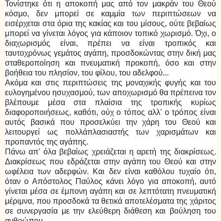
Τονίστηκε ότι η αποκοπή μας από τον μακράν του Θεού
κόσμο, δεν μπορεί σε καμμία των περιπτώσεων να
εισέρχεται στα όρια της κακίας και του μίσους, ούτε βεβαίως
μπορεί να γίνεται λόγος για κάποιον τοπικό χωρισμό. Όχι, ο
διαχωρισμός είναι, πρέπει να είναι τροπικός και
ταυτοχρόνως γεμάτος αγάπη, προσδοκώντας στην δική μας
σταθεροποίηση και πνευματική προκοπή, όσο και στην
βοήθεια του πλησίον, του φίλου, του αδελφού...
Ακόμα και στις περιπτώσεις της μοναχικής φυγής και του
ευλογημένου ησυχασμού, των αποχωρισμό θα πρέπεινα τον
βλέπουμε μέσα στα πλαίσια της τροπικής κυρίως
διαφοροποιήσεως, καθότι, ούχ ο τόπος αλλ' ο τρόπος είναι
αυτός βασικά που προσελκύει την χάρη του Θεού και
λειτουργεί ως πολλάπλασιαστής των χαρισμάτων και
προπαντός της αγάπης.
Πάνω απ' όλα βεβαίως χρειάζεται η αρετή της διακρίσεως.
Διακρίσεως που εδράζεται στην αγάπη του Θεού και στην
ωφέλεια των αδερφών. Και δεν είναι καθόλου τυχαίο ότι,
όταν ο Απόστολος Παύλος κάνει λόγο για αποκοπή, αυτό
γίνεται μέσα σε έμπονη αγάπη και σε λεπτότατη πνευματική
μέριμνα, που προσδοκά τα θετικά αποτελέσματα της χάριτος
σε συνεργασία με την ελεύθερη διάθεση και βούληση του
ανθρώπου.