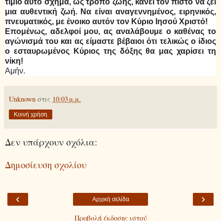
τίμιο αυτό σχήμα, ως τρόπο ζωής, κάνει τον πιστό να ζει
μια αυθεντική ζωή. Να είναι αναγεννημένος, ειρηνικός,
πνευματικός, με ένοικο αυτόν τον Κύριο Ιησού Χριστό!
Επομένως, αδελφοί μου, ας αναλάβουμε ο καθένας το
αγώνισμά του και ας είμαστε βέβαιοι ότι τελικώς ο ίδιος
ο εσταυρωμένος Κύριος της δόξης θα μας χαρίσει τη
νίκη!
Αμήν.
Unknown
στις
10:03 μ.μ.
Κοινή χρήση
Δεν υπάρχουν σχόλια:
Δημοσίευση σχολίου
‹
›
Αρχική σελίδα
Προβολή έκδοσης ιστού