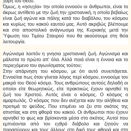
χάρη του Θεού.
Όμως, η «ησυχία» την οποία εννοούν οι άνθρωποι, είναι το
άκρως αντίθετο με την ζωή την χριστιανική, η οποία βεβαίως
είναι ζωή αγώνα και πάλης κατά του διαβόλου, του κόσμου
και κυρίως του κακού εαυτού μας. Αυτό ακριβώς βλέπουμε
και στο αποστολικό ανάγνωσμα της Κυριακής μετά την
Ύψωση του Τιμίου Σταυρού που θα ακούσουμε στη θεία
λειτουργία.
Αγώνισμα λοιπόν η γνησια χριστιανική ζωή. Αγώνισμα και
μάλιστα το πρώτο απ' όλα. Αλλά ποιά είναι η έννοια και το
περιεχόμενο του αγωνίσματος τούτου;
Στην απάρνηση του κόσμου, με ότι αυτό συνεπάγεται.
Εννοείται πως όταν γίνεται λόγος περί κόσμου, εννοούμε τον
μακρά του Θεού κόσμο. Τους ανθρώπους αυτούς δηλαδή οι
οποίοι είτε θεωρητικώς, είτε πρακτικώς έχουν αρνηθεί τη
ζωή του Χριστού. Αυτός είναι ο κόσμος. Ο κόσμος ο
αμαρτωλός. Ο κόσμος που δεν ανέχεται καν την αλήθεια και
προτιμά το ψεύδος. Που επιμένει να ζει στο σκότος της
απιστίας και στη φθορά του κακού. Οι άνθρωποι που έχουν
αρνηθεί το φως και βρίσκονται μέσα στο σκότος. Αυτοί που
εμπνέονται από τον εχθρό διάβολο και ζητούν να
παρασύρουν και τους άλλους στη δική τους φθορά και στη